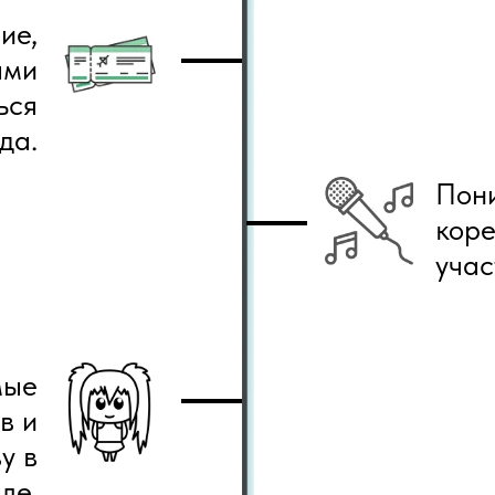
ие,
ыми
ься
да.
Пони
коре
учас
мые
в и
у в
ле.