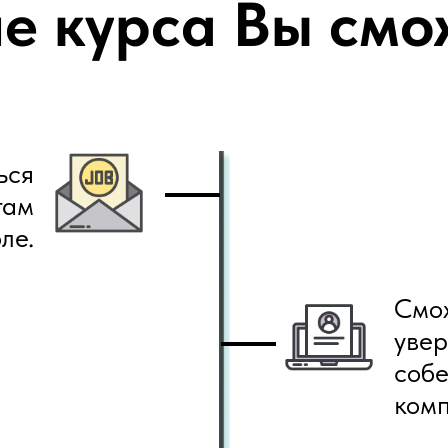
е курса Вы смо
ься
там
ле.
Смож
увер
собе
комп