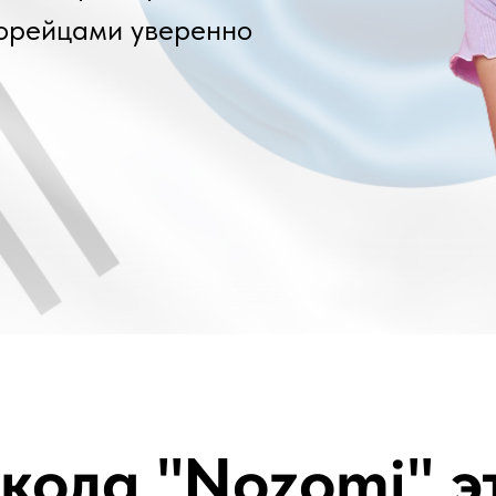
корейцами уверенно
кола "Nozomi" э