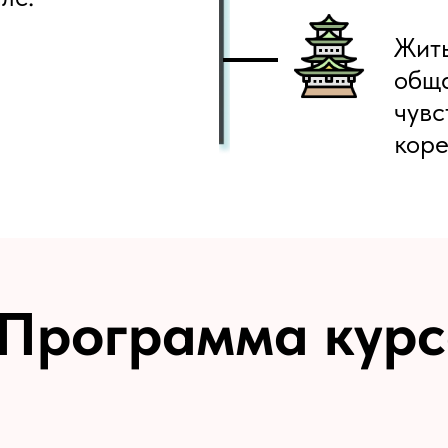
Жить
обща
чувс
коре
Программа курс