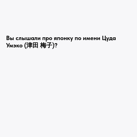
Вы слышали про японку по имени Цуда
Умэко (津田 梅子)?