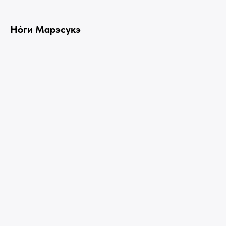
Нóги Марэсукэ