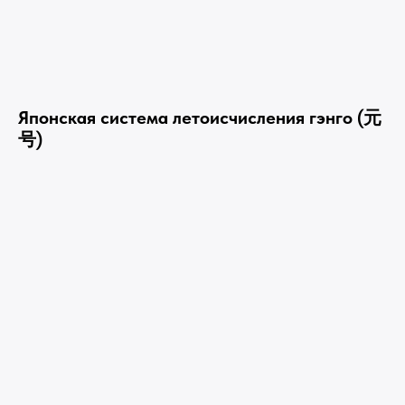
Японская система летоисчисления гэнго (元
号)