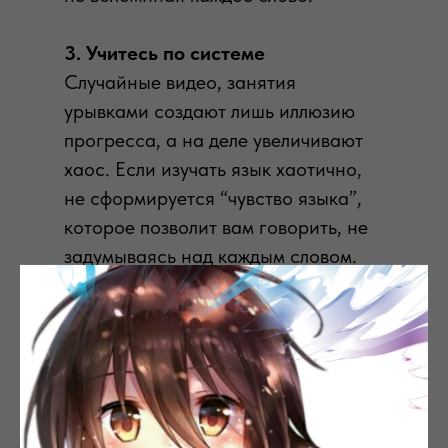
3. Учитесь по системе
Случайные видео, занятия
урывками создают лишь иллюзию
прогресса, а на деле увеличивают
хаос. Если изучать язык хаотично,
не сформируется “чувство языка”,
которое позволит вам говорить, не
задумываясь над каждым словом.
Только регулярные занятия по
системе дают результат, который
останется с вами навсегда.
4. Ошибайтесь спокойно
В японской культуре важны