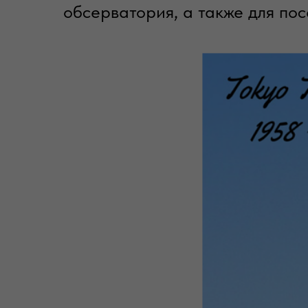
обсерватория, а также для по
обсерватория, расположенная 
В июле 2011 года всё телевид
на цифровой формат вещания,
телевизионной башни оказала
сигнала на верхние этажи неб
более высокая башня — Toky
сукай цури:) Высота телебашни
составляет 634 метра, что поч