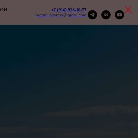
НИИ
+7 (914) 926-10-77
nozomijpcenter@gmail.com