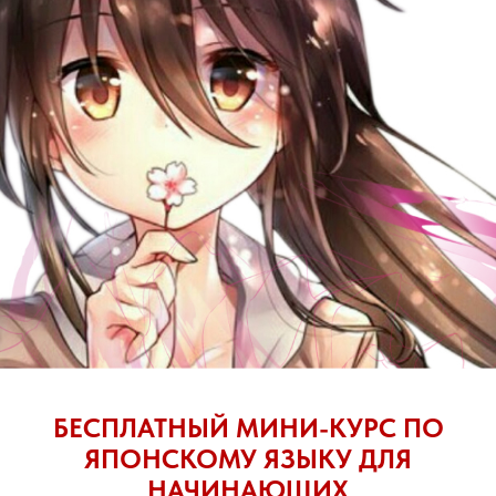
кая телевизионна
ня (東京タワー, То:кё: тава:). 332,6
оду. 23-е место среди высочайших
БЕСПЛАТНЫЙ МИНИ-КУРС ПО
ЯПОНСКОМУ ЯЗЫКУ ДЛЯ
предназначалась для телевещания
НАЧИНАЮЩИХ