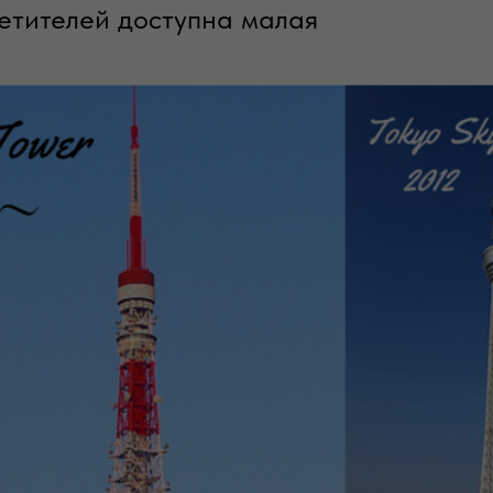
сетителей доступна малая
на высоте 250 метров.
ение Японии должно было перейти
 однако высота токийской
сь недостаточной для передачи
оскрёбов, поэтому была построена
o Skytree (東京スカイツリ, то:кё:
 Tokyo Skytree вместе с антенной
ти в два раза выше Токийской