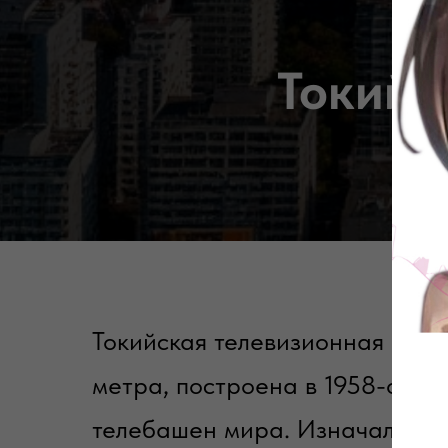
Токийс
Токийская телевизионная баш
метра, построена в 1958-ом г
телебашен мира. Изначально 