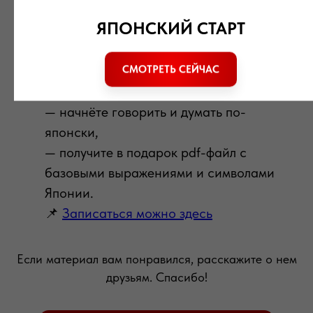
онлайн-интенсив от школы Nozomi.
ЯПОНСКИЙ СТАРТ
За несколько вечеров вы:
— выучите полезные фразы для
знакомств и путешествий,
СМОТРЕТЬ СЕЙЧАС
— узнаете, как устроен японский язык,
— начнёте говорить и думать по-
японски,
— получите в подарок pdf-файл с
базовыми выражениями и символами
Японии.
📌
Записаться можно здесь
Если материал вам понравился, расскажите о нем
друзьям. Спасибо!