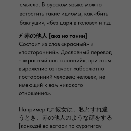
смысла. В русском языке можно
встретить такие идиомы, как «бить
баклуши», «без царя в голове» и т.д.
⚡️ 赤の他人 [ака но танин]
Состоит из слов «красный» и
«посторонний». Дословный перевод
- «красный посторонний», при этом
выражение означает «абсолютно
посторонний человек; человек, не
имеющий к вам никакого
отношения».
⠀
Например 👉 彼女は、私とすれ違
うとき、赤の他人のような顔をする
[канодзё ва ватаси то сурэтигау