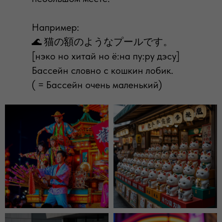
Например:
🌊 猫の額のようなプールです。
[нэко но хитай но ё:на пу:ру дэсу]
Бассейн словно с кошкин лобик.
ПОДЕЛИТЬСЯ СТАТЬЕЙ
( = Бассейн очень маленький)