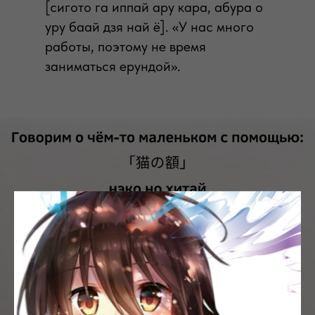
[сигото га иппай ару кара, абура о
уру баай дзя най ё]. «У нас много
работы, поэтому не время
заниматься ерундой».