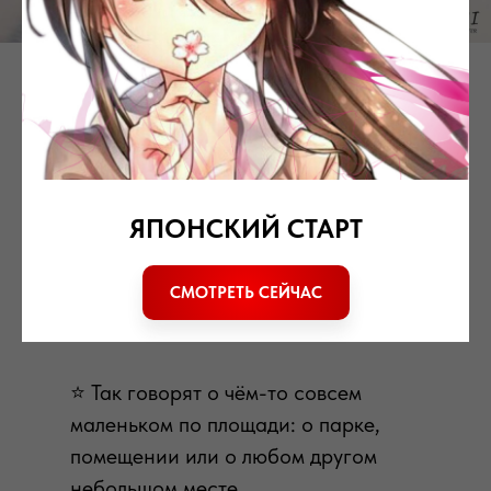
Синоним японскому слову 小さい
[ти:сай] - маленький 📚
🐈 Это интересное выражение:
ЯПОНСКИЙ СТАРТ
猫の額
ねこのひたい
СМОТРЕТЬ СЕЙЧАС
[нэко но хитай]
Кошкин лоб
⭐️ Так говорят о чём-то совсем
маленьком по площади: о парке,
помещении или о любом другом
небольшом месте.