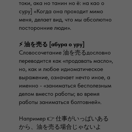
токи, ака но танин но ё: на као о
суру] «Когда она проходит мимо
меня, делает вид, что мы абсолютно
посторонние люди».
⠀
⚡️ 油を売る [абура о уру]
Словосочетание 油を売るдословно
переводится как «продавать масло»,
но, как и любое идиоматическое
выражение, означает нечто иное, а
именно - «заниматься бесполезным
делом вместо работы; во время
работы заниматься болтовней».
⠀
Например 👉 仕事がいっぱいある
から、油を売る場合じゃないよ