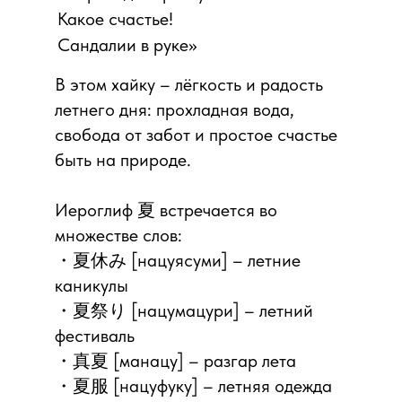
Какое счастье!
Сандалии в руке»
В этом хайку – лёгкость и радость
летнего дня: прохладная вода,
свобода от забот и простое счастье
быть на природе.
Иероглиф 夏 встречается во
множестве слов:
・夏休み [нацуясуми] – летние
каникулы
・夏祭り [нацумацури] – летний
фестиваль
・真夏 [манацу] – разгар лета
・夏服 [нацуфуку] – летняя одежда