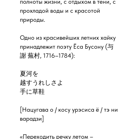
полноты жизни, с отдыхом в тени, с
прохладой воды и с красотой
природы.
Одно из красивейших летних хайку
принадлежит поэту Ёса Бусону (与
謝 蕪村, 1716–1784):
夏河を
越すうれしさよ
手に草鞋
[Нацугава о / косу урэсиса ё / тэ ни
варадзи]
«Переходить речку летом –