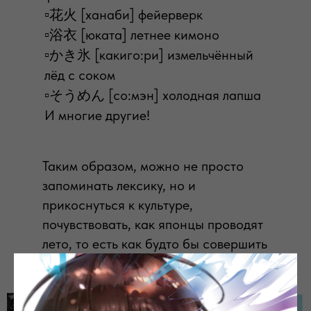
▫️花火 [ханаби] фейерверк
▫️浴衣 [юката] летнее кимоно
▫️かき氷 [какиго:ри] измельчённый
лёд с соком
▫️そうめん [со:мэн] холодная лапша
И многие другие!
Таким образом, можно не просто
запоминать лексику, но и
прикоснуться к культуре,
почувствовать, как японцы проводят
лето, то есть как будто бы совершить
небольшое путешествие в Японию
🇯🇵