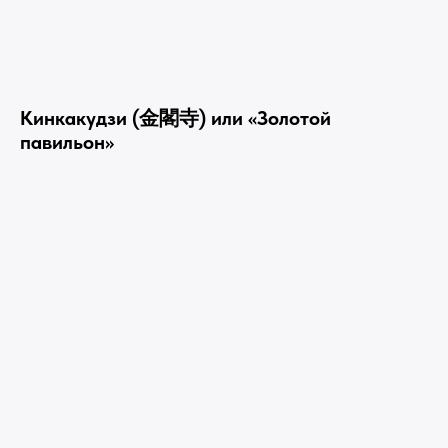
Кинкакудзи (金閣寺) или «Золотой
павильон»