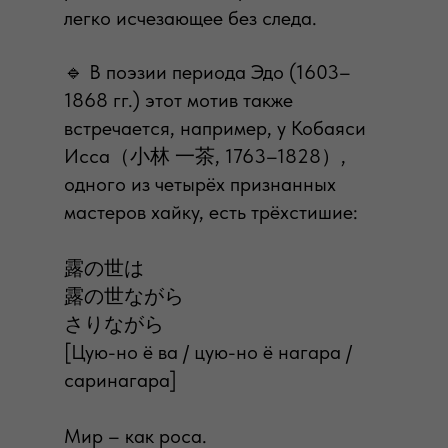
легко исчезающее без следа.
🔹 В поэзии периода Эдо (1603–
1868 гг.) этот мотив также
встречается, например, у Кобаяси
Исса（小林 一茶, 1763–1828）,
одного из четырёх признанных
мастеров хайку, есть трёхстишие:
露の世は
露の世ながら
さりながら
[Цую-но ё ва / цую-но ё нагара /
саринагара]
Мир – как роса.