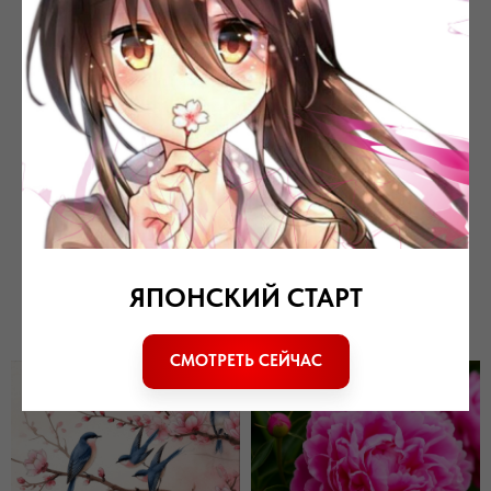
👉 露の世（つゆのよ）[цую-но ё] –
«бренный мир»,
👉 露を払う（つゆをはらう）[цую-
о харау] – «стряхнуть росу», в
переносном значении –
освободиться от печалей или
обыденности.
ЯПОНСКИЙ СТАРТ
СМОТРЕТЬ СЕЙЧАС
ПОДЕЛИТЬСЯ СТАТЬЕЙ