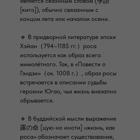
является сезонным словом (季語
[киго]), обычно связанным с
концом лета или началом осени.
🔹 В придворной литературе эпохи
Хэйан（794–1185 гг.）роса
используется как образ всего
мимолётного. Так, в «Повести о
Гэндзи»（ок. 1008 г.）, образ росы
встречается в описании судьбы
героини Югао, чья жизнь внезапно
обрывается.
🔹 В буддийской мысли выражение
露の命 [цую-но иноти] «жизнь, как
роса» обозначает существование,