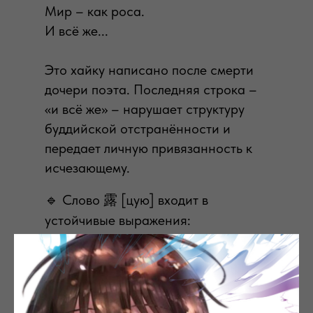
Мир – как роса.
И всё же...
Это хайку написано после смерти
дочери поэта. Последняя строка –
«и всё же» – нарушает структуру
буддийской отстранённости и
передает личную привязанность к
исчезающему.
🔹 Слово 露 [цую] входит в
устойчивые выражения:
👉 露の宿（つゆのやど）[цую-но
ядо] – «временное жилище»,