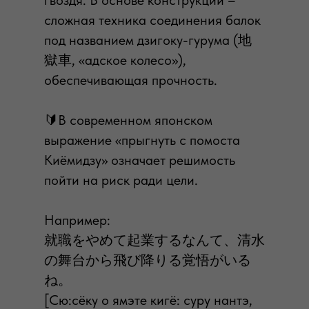
гвоздя. В основе конструкции –
сложная техника соединения балок
под названием дзигоку-гурума (地
獄車, «адское колесо»),
обеспечивающая прочность.
🔰В современном японском
выражение «прыгнуть с помоста
Киёмидзу» означает решимость
пойти на риск ради цели.
Например:
就職をやめて起業するなんて、清水
の舞台から飛び降りる覚悟がいる
ね。
[Сю:сёку о ямэте кигё: суру нантэ,