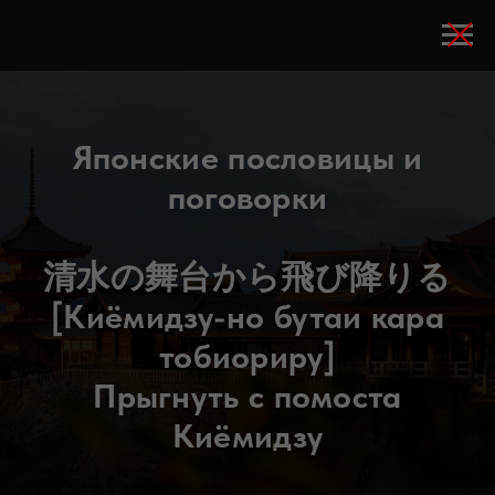
Японские пословицы и
поговорки
清水の舞台から飛び降りる
[Киёмидзу-но бутаи кара
тобиориру]
Прыгнуть с помоста
Киёмидзу