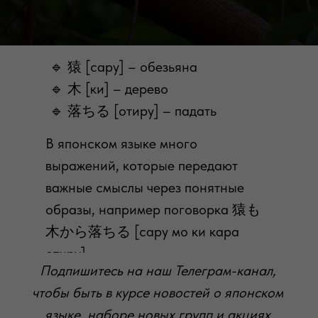
🔹 猿 [сару] – обезьяна
🔹 木 [ки] – дерево
🔹 落ちる [отиру] – падать
В японском языке много
выражений, которые передают
важные смыслы через понятные
образы, например поговорка 猿も
木から落ちる [сару мо ки кара
отиру].
Подпишитесь на наш Телеграм-канал,
чтобы быть в курсе новостей о японском
языке, наборе новых групп и акциях