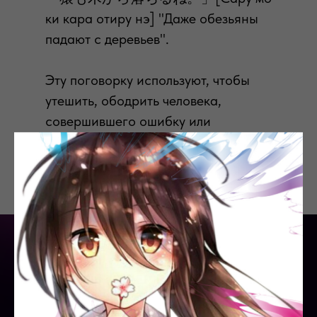
ки кара отиру нэ] "Даже обезьяны
падают с деревьев".
Эту поговорку используют, чтобы
утешить, ободрить человека,
совершившего ошибку или
оплошность. Но при этом
неизвестно, понравится ли ему
сравнение с обезьяной.