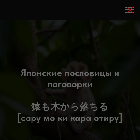
Японские пословицы и
поговорки
猿も木から落ちる
[сару мо ки кара отиру]