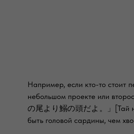
Например, если кто-то стоит 
небольшом проекте или второ
の尾より鰯の頭だよ。」[Тай но о ёр
быть головой сардины, чем хв