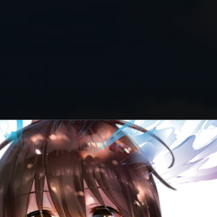
ие пословицы и по
鯛の尾より鰯の頭