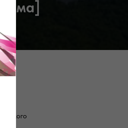
атама]
морского