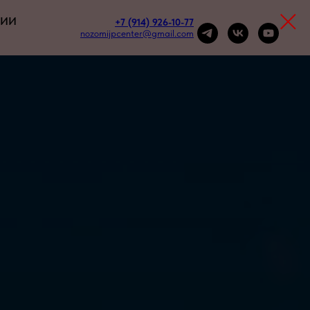
НИИ
+7 (914) 926-10-77
nozomijpcenter@gmail.com