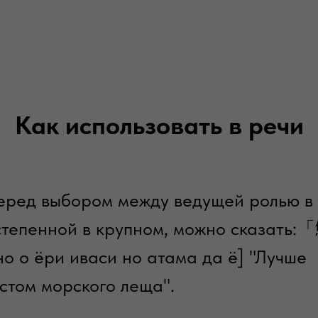
Как использовать в речи
перед выбором между ведущей ролью в
степенной в крупном, можно сказать:
и иваси но атама да ё] "Лучше
остом морского леща".