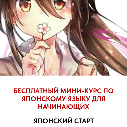
но о ёри иваси но 
🔹 鯛 [тай] – морской лещ
🔹 尾 [о] – хвост
🔹 鰯 [иваси] – сардина
БЕСПЛАТНЫЙ МИНИ-КУРС ПО
🔹 頭 [атама] – голова
ЯПОНСКОМУ ЯЗЫКУ ДЛЯ
НАЧИНАЮЩИХ
ревод: "Голова сардины лучше хвоста 
ЯПОНСКИЙ СТАРТ