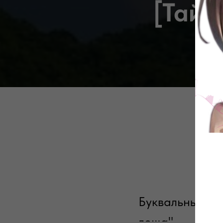
[Тай 
Буквальный пе
леща".