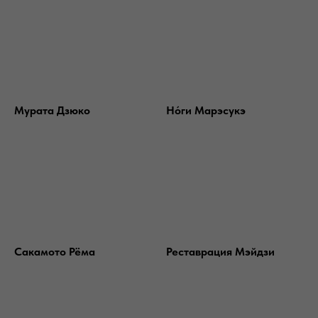
Мурата Дзюко
Нóги Марэсукэ
Сакамото Рёма
Реставрация Мэйдзи