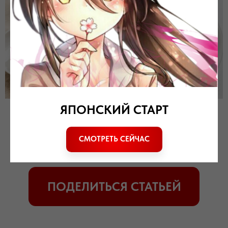
ЯПОНСКИЙ СТАРТ
Если материал вам понравился, расскажите о нем
СМОТРЕТЬ СЕЙЧАС
друзьям. Спасибо!