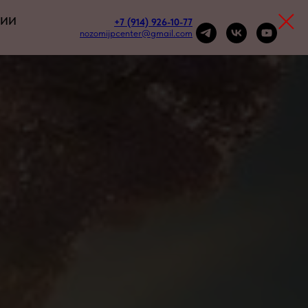
НИИ
+7 (914) 926-10-77
nozomijpcenter@gmail.com