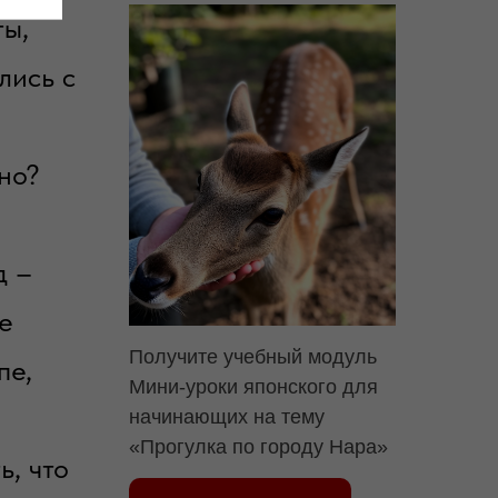
ты,
лись с
но?
д –
е
Получите
учебный модуль
пе,
Мини-уроки японского для
начинающих на тему
«Прогулка по городу Нара»
ь, что