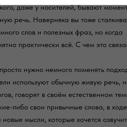
кого, даже у носителей, бывают момен
тную речь. Наверняка вы тоже сталкива
много слов и полезных фраз, но когда
ятно практически всё. С чем это связа
 просто нужно немного поменять подхо
тели используют обычную живую речь, н
гов, говорят в своём естественном тем
ие-либо свои привычные слова, в ходе
 новые мысли, которые хочется озвучит