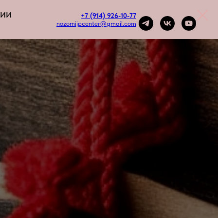
НИИ
+7 (914) 926-10-77
nozomijpcenter@gmail.com