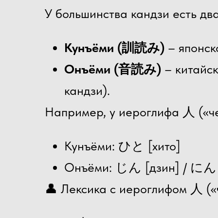
У большинства кандзи есть два
Кунъёми (訓読み)
– японско
Онъёми (音読み)
– китайск
кандзи).
Например, у иероглифа 人 («че
Кунъёми: ひと [хито]
Онъёми: じん [дзин] / にん 
👤 Лексика с иероглифом 人 («