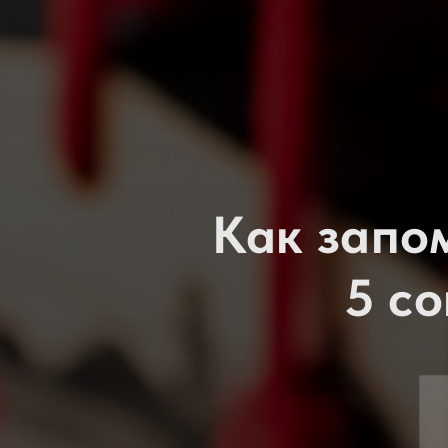
Как запо
5 с