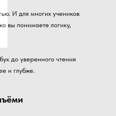
ью. И для многих учеников
ко вы понимаете логику,
збук до уверенного чтения
е и глубже.
нъёми