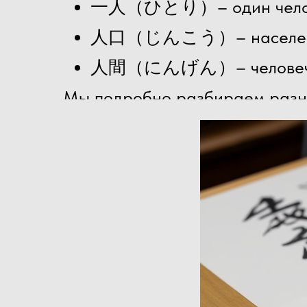
一人（ひとり）– один чело
人口（じんこう）– населе
人間（にんげん）– человеч
Мы подробно разбираем разни
иероглифов в реальных диалог