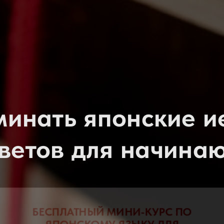
минать японские и
оветов для начина