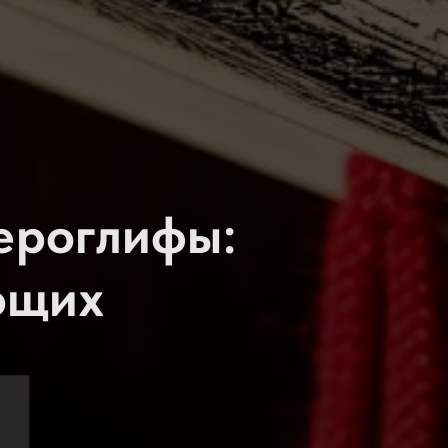
ероглифы:
ющих