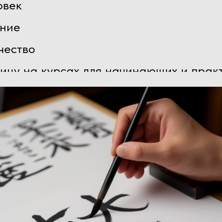
век
ние
ество
цу на курсах для начинающих и прак
ах.