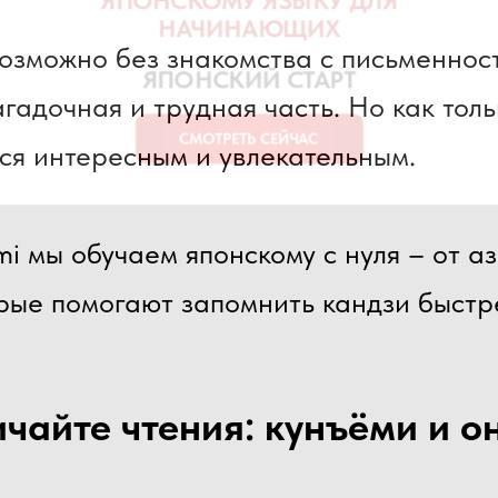
озможно без знакомства с письменност
гадочная и трудная часть. Но как толь
ся интересным и увлекательным.
БЕСПЛАТНЫЙ МИНИ-КУРС ПО
ЯПОНСКОМУ ЯЗЫКУ ДЛЯ
НАЧИНАЮЩИХ
i мы обучаем японскому с нуля – от а
ЯПОНСКИЙ СТАРТ
орые помогают запомнить кандзи быстре
СМОТРЕТЬ СЕЙЧАС
ичайте чтения: кунъёми и о