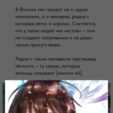
В Японии так говорят не о «душе
компании», а о человеке, рядом с
которым легко и хорошо. Считается,
что у таких людей «ки чистое» – они
не создают напряжения и не давят
своим присутствием.
Рядом с таким человеком чувствуешь
лёгкость – ту самую, которую
японцы называют [кимоти ий].