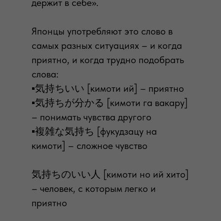
держит в себе».
Японцы употребляют это слово в
самых разных ситуациях – и когда
приятно, и когда трудно подобрать
слова:
▪️気持ちいい [кимоти ий] – приятно
▪️気持ちが分かる [кимоти га вакару]
– понимать чувства другого
▪️複雑な気持ち [фукудзацу на
кимоти] – сложное чувство
気持ちのいい人 [кимоти но ий хито]
– человек, с которым легко и
приятно