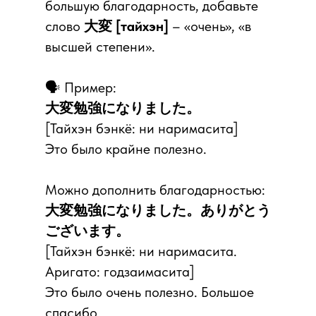
большую благодарность, добавьте
слово
大変 [тайхэн]
– «очень», «в
высшей степени».
🗣 Пример:
大変勉強になりました。
[Тайхэн бэнкё: ни наримасита]
Это было крайне полезно.
Можно дополнить благодарностью:
大変勉強になりました。ありがとう
ございます。
[Тайхэн бэнкё: ни наримасита.
Аригато: годзаимасита]
Это было очень полезно. Большое
спасибо.