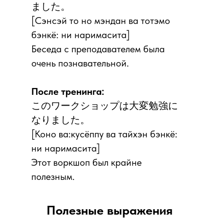
ました。
[Сэнсэй то но мэндан ва тотэмо
бэнкё: ни наримасита]
Беседа с преподавателем была
очень познавательной.
После тренинга:
このワークショップは大変勉強に
なりました。
[Коно ва:кусёппу ва тайхэн бэнкё:
ни наримасита]
Этот воркшоп был крайне
полезным.
Полезные выражения