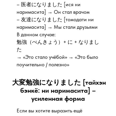
– 医者になりました [ися ни
наримасита] → Он стал врачом
– 友達になりました [томодати ни
наримасита] → Мы стали друзьями
В данном случае:
勉強（べんきょう）+ に + なりまし
た
→ «Это стало учёбой» → «Это было
поучительно / полезно»
大変勉強になりました [тайхэн
бэнкё: ни наримасита] –
усиленная форма
Если вы хотите выразить ещё