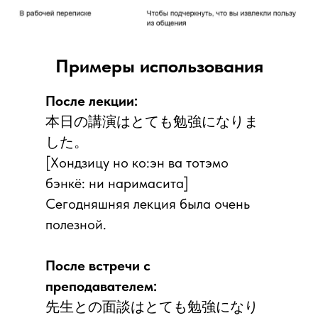
Примеры использования
После лекции:
本日の講演はとても勉強になりま
した。
[Хондзицу но ко:эн ва тотэмо
бэнкё: ни наримасита]
Сегодняшняя лекция была очень
полезной.
После встречи с
преподавателем:
先生との面談はとても勉強になり